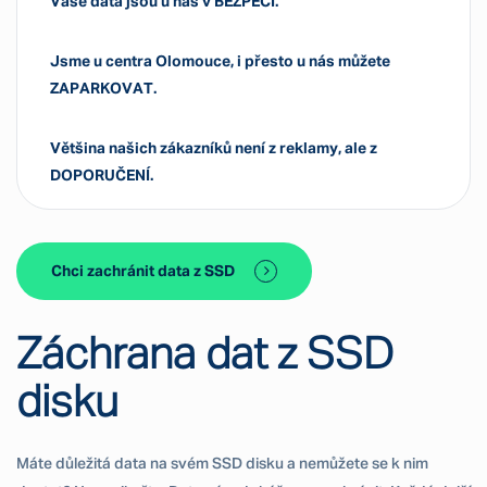
Vaše data jsou u nás v BEZPEČÍ.
Jsme u centra Olomouce, i přesto u nás můžete
ZAPARKOVAT.
Většina našich zákazníků není z reklamy, ale z
DOPORUČENÍ.
Chci zachránit data z SSD
Záchrana dat z SSD
disku
Máte důležitá data na svém SSD disku a nemůžete se k nim