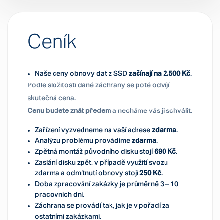
Ceník
Naše ceny obnovy dat z SSD
začínají na 2.500 Kč
.
Podle složitosti dané záchrany se poté odvíjí
skutečná cena.
Cenu budete znát předem
a necháme vás ji schválit.
Zařízení vyzvedneme na vaší adrese
zdarma
.
Analýzu problému provádíme
zdarma
.
Zpětná montáž původního disku stojí
690 Kč
.
Zaslání disku zpět, v případě využití svozu
zdarma a odmítnutí obnovy stojí
250 Kč
.
Doba zpracování zakázky je průměrně 3 – 10
pracovních dní.
Záchrana se provádí tak, jak je v pořadí za
ostatními zakázkami.