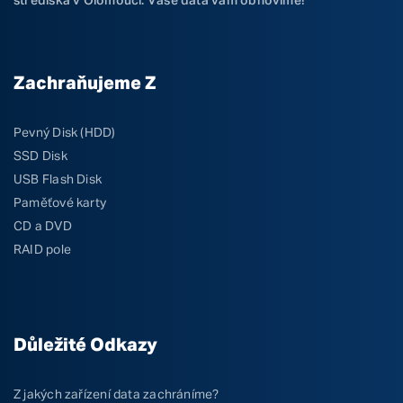
střediska v Olomouci. Vaše data vám obnovíme!
Zachraňujeme Z
Pevný Disk (HDD)
SSD Disk
USB Flash Disk
Paměťové karty
CD a DVD
RAID pole
Důležité Odkazy
Z jakých zařízení data zachráníme?