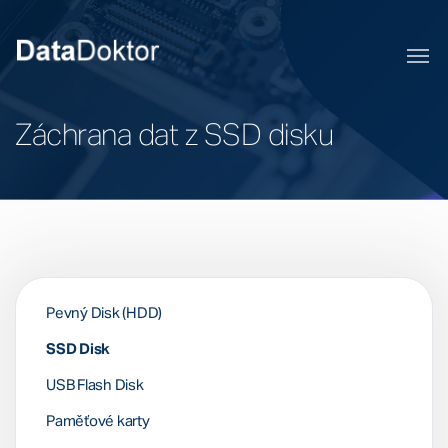
Záchrana dat z SSD disku
Pevný Disk (HDD)
SSD Disk
USB Flash Disk
Paměťové karty