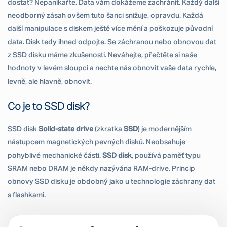
dostat? Nepanikařte. Data vám dokážeme zachránit. Každý další
neodborný zásah ovšem tuto šanci snižuje, opravdu. Každá
další manipulace s diskem ještě více mění a poškozuje původní
data. Disk tedy ihned odpojte. Se záchranou nebo obnovou dat
z SSD disku máme zkušenosti. Neváhejte, přečtěte si naše
hodnoty v levém sloupci a nechte nás obnovit vaše data rychle,
levně, ale hlavně, obnovit.
Co je to SSD disk?
SSD disk
Solid-state drive
(zkratka
SSD
) je modernějším
nástupcem magnetických pevných disků. Neobsahuje
pohyblivé mechanické části.
SSD disk
, používá paměť typu
SRAM nebo DRAM je někdy nazývána RAM-drive. Princip
obnovy SSD disku je obdobný jako u technologie záchrany dat
s flashkami.